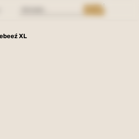
0
Search
t
Cart
...
lebeeź XL