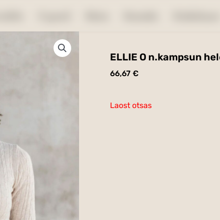
aleht
E-pood
Meist
Kontakt
Kinkekaar
ELLIE O n.kampsun he
66,67
€
Laost otsas